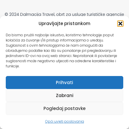
© 2024 Dalmacija Travel, obrt za usluge turističke agencije
Development
Immense d.o.o
Upravljajte pristankom
Da bismo pružili najbolje iskustvo, koristimo tehnologije poput
kolačića za čuvanje i/ili pristup informacijama o uređaju.
Suglasnost s ovim tehnologijama će nam omogućiti da
obrađujemo podatke kao što su ponašanje pri pregledavanju ili
jedinstveni ID-ovi na ovoj web stranici. Nepristanak ili povlačenje
suglasnosti može negativno utjecati na određene karakteristike i
funkcije.
Prihvati
Zabrani
Pogledaj postavke
Opći uvjeti poslovanja